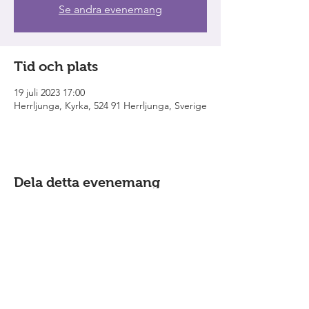
Se andra evenemang
Tid och plats
19 juli 2023 17:00
Herrljunga, Kyrka, 524 91 Herrljunga, Sverige
Dela detta evenemang
Grabbarna från Eken
är ensemblen som
bildades genom gemensamma
ambitioner för visskatten och
folkmusiken.
Vi finns också på YouTube.