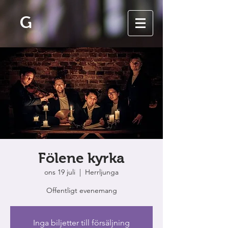
G
Fölene kyrka
ons 19 juli
  |  
Herrljunga
Offentligt evenemang
Inga biljetter till försäljning