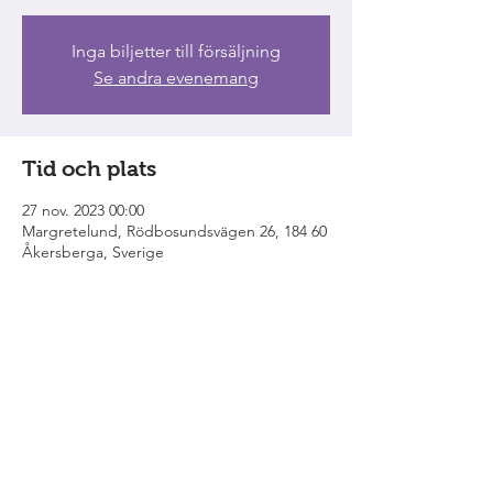
Inga biljetter till försäljning
Se andra evenemang
Tid och plats
27 nov. 2023 00:00
Margretelund, Rödbosundsvägen 26, 184 60
Åkersberga, Sverige
Dela detta evenemang