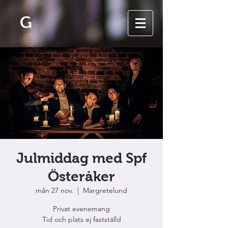
G
Julmiddag med Spf
Österåker
mån 27 nov.
  |  
Margretelund
Privat evenemang
Tid och plats ej fastställd