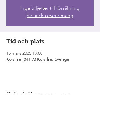
Inga biljetter till försäljning
Se andra evenemang
Tid och plats
15 mars 2025 19:00
Kölsillre, 841 93 Kölsillre, Sverige
Dela detta evenemang
Grabbarna från Eken
är ensemblen som
bildades genom gemensamma
ambitioner för visskatten och