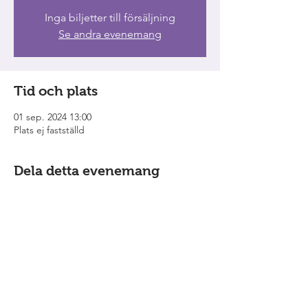
Inga biljetter till försäljning
Se andra evenemang
Tid och plats
01 sep. 2024 13:00
Plats ej fastställd
Dela detta evenemang
Grabbarna från Eken
är ensemblen som
bildades genom gemensamma
ambitioner för visskatten och
folkmusiken.
Vi finns också på YouTube.