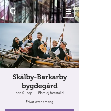
G
Skälby-Barkarby
bygdegård
sön 01 sep.
  |  
Plats ej fastställd
Privat evenemang