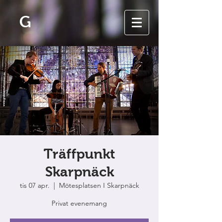
G
Träffpunkt
Skarpnäck
tis 07 apr.
  |  
Mötesplatsen I Skarpnäck
Privat evenemang