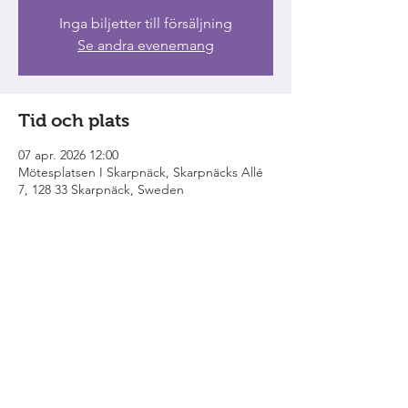
Inga biljetter till försäljning
Se andra evenemang
Tid och plats
07 apr. 2026 12:00
Mötesplatsen I Skarpnäck, Skarpnäcks Allé
7, 128 33 Skarpnäck, Sweden
Dela detta evenemang
Grabbarna från Eken
är ensemblen som
bildades genom gemensamma